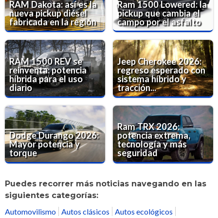
RAM Dakota: así es la
Ram 1500 Lowered: la
nueva pickup diésel
pickup que cambia el
fabricada en la región
campo por el asfalto
RAM 1500 REV se
Jeep Cherokee 2026:
reinventa: potencia
regreso esperado con
híbrida para el uso
sistema híbrido y
diario
tracción...
Ram TRX 2026:
Dodge Durango 2026:
potencia extrema,
Mayor potencia y
tecnología y más
torque
seguridad
Puedes recorrer más noticias navegando en las
siguientes categorías:
Automovilismo
Autos clásicos
Autos ecológicos