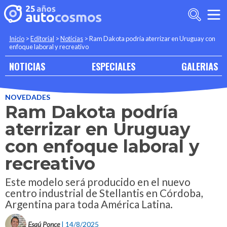
Inicio
>
Editorial
>
Noticias
>
Ram Dakota podría aterrizar en Uruguay con
enfoque laboral y recreativo
NOTICIAS
ESPECIALES
GALERIAS
NOVEDADES
Ram Dakota podría
aterrizar en Uruguay
con enfoque laboral y
recreativo
Este modelo será producido en el nuevo
centro industrial de Stellantis en Córdoba,
Argentina para toda América Latina.
Esaú Ponce
| 14/8/2025