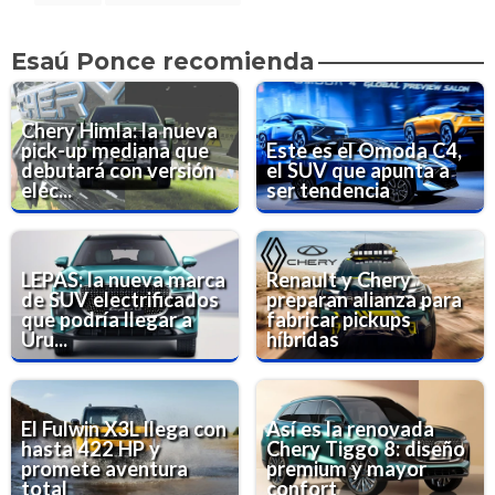
Esaú Ponce recomienda
Chery Himla: la nueva
pick-up mediana que
Este es el Omoda C4,
debutará con versión
el SUV que apunta a
eléc...
ser tendencia
LEPAS: la nueva marca
Renault y Chery
de SUV electrificados
preparan alianza para
que podría llegar a
fabricar pickups
Uru...
híbridas
El Fulwin X3L llega con
Así es la renovada
hasta 422 HP y
Chery Tiggo 8: diseño
promete aventura
premium y mayor
total
confort