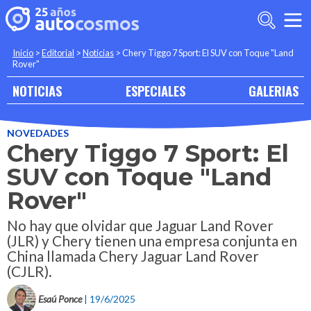
Inicio
>
Editorial
>
Noticias
>
Chery Tiggo 7 Sport: El SUV con Toque "Land
Rover"
NOTICIAS
ESPECIALES
GALERIAS
NOVEDADES
Chery Tiggo 7 Sport: El
SUV con Toque "Land
Rover"
No hay que olvidar que Jaguar Land Rover
(JLR) y Chery tienen una empresa conjunta en
China llamada Chery Jaguar Land Rover
(CJLR).
Esaú Ponce
| 19/6/2025