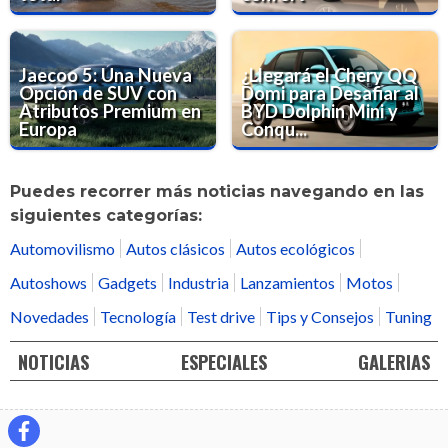
Jaecoo 5: Una Nueva
¿Llegará el Chery QQ
Opción de SUV con
Domi para Desafiar al
Atributos Premium en
BYD Dolphin Mini y
Europa
Conqu...
Puedes recorrer más noticias navegando en las
siguientes categorías:
Automovilismo
Autos clásicos
Autos ecológicos
Autoshows
Gadgets
Industria
Lanzamientos
Motos
Novedades
Tecnología
Test drive
Tips y Consejos
Tuning
NOTICIAS
ESPECIALES
GALERIAS