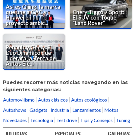
Así es Qijing, la marca
que une a GAC y
Chery Tiggo 7 Sport:
Huawei en un
El SUV con Toque
proyecto ambic...
"Land Rover"
Renault y Geely: El
Dúo Dinámico que
Liderará la Venta de
Autos Elé...
Puedes recorrer más noticias navegando en las
siguientes categorías:
Automovilismo
Autos clásicos
Autos ecológicos
Autoshows
Gadgets
Industria
Lanzamientos
Motos
Novedades
Tecnología
Test drive
Tips y Consejos
Tuning
NOTICIAS
ESPECIALES
GALERIAS