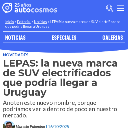
Inicio
>
Editorial
>
Noticias
>
LEPAS: la nueva marca de SUV electrificados
que podría llegar a Uruguay
NOTICIAS
ESPECIALES
GALERIAS
NOVEDADES
LEPAS: la nueva marca
de SUV electrificados
que podría llegar a
Uruguay
Anoten este nuevo nombre, porque
podríamos verla dentro de poco en nuestro
mercado.
Marcelo Palomino
| 16/10/2025