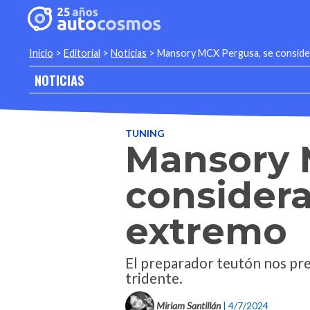
Inicio
>
Editorial
>
Noticias
>
Mansory MCX Pergusa, se conside
NOTICIAS
TUNING
Mansory 
considera
extremo
El preparador teutón nos pres
tridente.
Miriam Santillán
| 4/7/2024