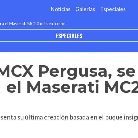
Noticias
Galerias
Especiales
ra el Maserati MC20 más extremo
ESPECIALES
MCX Pergusa, se
 el Maserati MC
enta su última creación basada en el buque insign