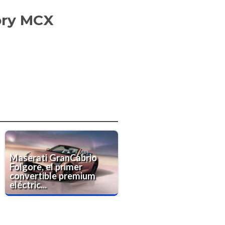
ory MCX
Maserati GranCabrio
Folgore, el primer
convertible premium
eléctric...