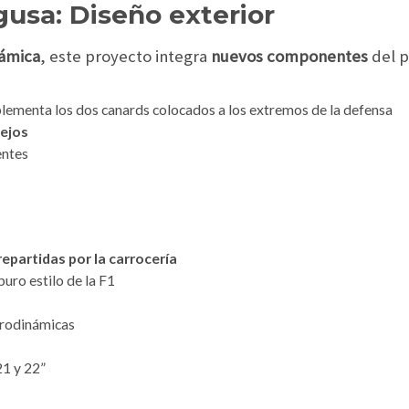
usa: Diseño exterior
námica
, este proyecto integra
nuevos componentes
del 
lementa los dos canards colocados a los extremos de la defensa
pejos
entes
epartidas por la carrocería
puro estilo de la F1
erodinámicas
21 y 22”