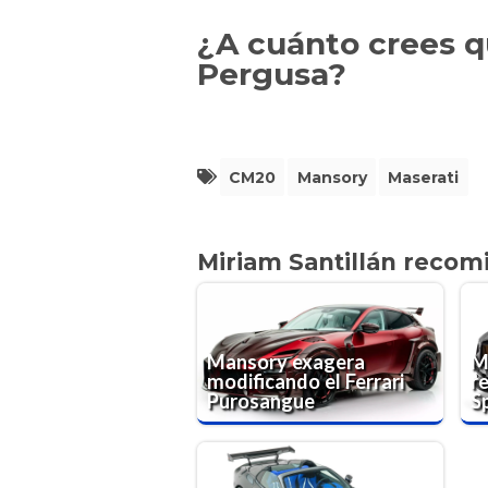
¿A cuánto crees q
Pergusa?
CM20
Mansory
Maserati
Miriam Santillán recom
Mansory exagera
M
modificando el Ferrari
r
Purosangue
S