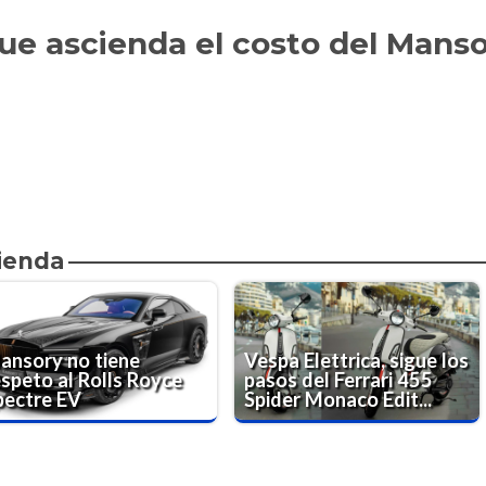
ue ascienda el costo del Mans
ienda
ansory no tiene
Vespa Elettrica, sigue los
espeto al Rolls Royce
pasos del Ferrari 455
pectre EV
Spider Monaco Edit...