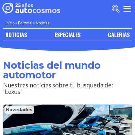
Inicio
>
Editorial
>
Noticias
NOTICIAS
ESPECIALES
GALERIAS
Noticias del mundo
automotor
Nuestras noticias sobre tu busqueda de:
'Lexus'
Novedades