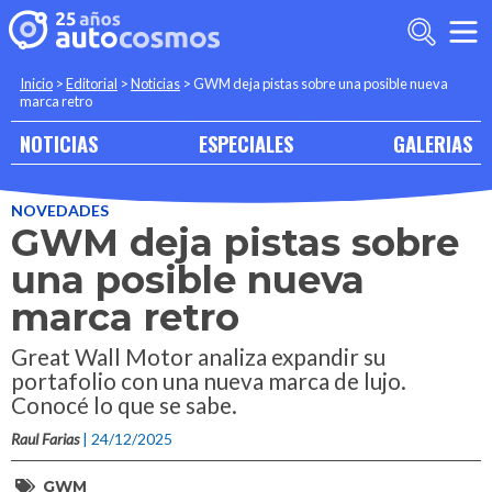
Inicio
>
Editorial
>
Noticias
>
GWM deja pistas sobre una posible nueva
marca retro
NOTICIAS
ESPECIALES
GALERIAS
NOVEDADES
GWM deja pistas sobre
una posible nueva
marca retro
Great Wall Motor analiza expandir su
portafolio con una nueva marca de lujo.
Conocé lo que se sabe.
Raul Farias
| 24/12/2025
GWM