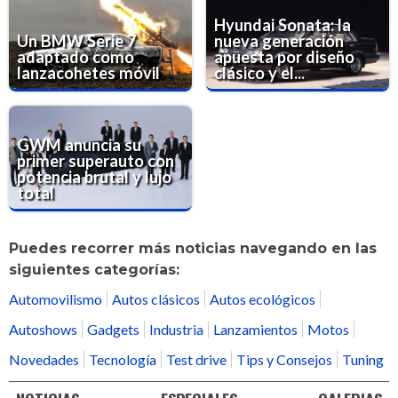
Hyundai Sonata: la
Un BMW Serie 7
nueva generación
adaptado como
apuesta por diseño
lanzacohetes móvil
clásico y el...
GWM anuncia su
primer superauto con
potencia brutal y lujo
total
Puedes recorrer más noticias navegando en las
siguientes categorías:
Automovilismo
Autos clásicos
Autos ecológicos
Autoshows
Gadgets
Industria
Lanzamientos
Motos
Novedades
Tecnología
Test drive
Tips y Consejos
Tuning