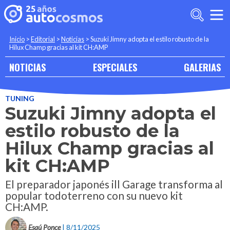
Inicio
>
Editorial
>
Noticias
>
Suzuki Jimny adopta el estilo robusto de la
Hilux Champ gracias al kit CH:AMP
NOTICIAS
ESPECIALES
GALERIAS
TUNING
Suzuki Jimny adopta el
estilo robusto de la
Hilux Champ gracias al
kit CH:AMP
El preparador japonés ill Garage transforma al
popular todoterreno con su nuevo kit
CH:AMP.
Esaú Ponce
| 8/11/2025