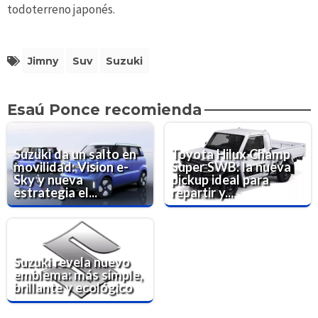
todoterreno japonés.
Jimny
Suv
Suzuki
Esaú Ponce recomienda
Suzuki da un salto en
Toyota Hilux Champ
movilidad: Vision e-
Super SWB: la nueva
Sky y nueva
pickup ideal para
estrategia el...
repartir y...
Suzuki revela nuevo
emblema: más simple,
brillante y ecológico