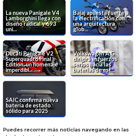
La nueva Panigale V4
Bajaj apuesta fuerte a
Lamborghini llega con
la electrificación con
diseño radical y 693
una arquitectura
uni...
glob...
Ducati Panigale V2
Volkswagen A.G.
Superquadro Final
dirigirá esfuerzos
Edition, un homenaje
serios hacia las
imperdibl...
baterías de est...
SAIC confirma nueva
batería de estado
sólido para 2025
Puedes recorrer más noticias navegando en las