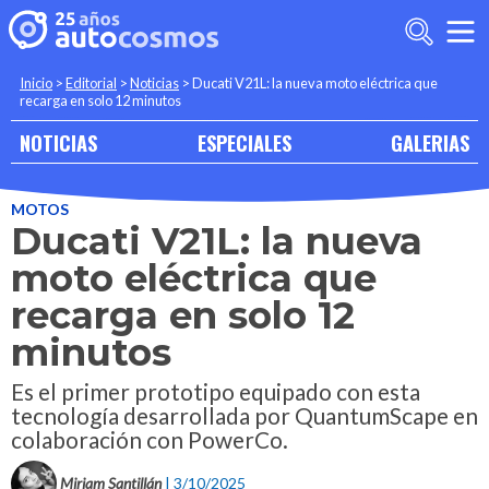
Inicio
>
Editorial
>
Noticias
>
Ducati V21L: la nueva moto eléctrica que
recarga en solo 12 minutos
NOTICIAS
ESPECIALES
GALERIAS
MOTOS
Ducati V21L: la nueva
moto eléctrica que
recarga en solo 12
minutos
Es el primer prototipo equipado con esta
tecnología desarrollada por QuantumScape en
colaboración con PowerCo.
Miriam Santillán
| 3/10/2025