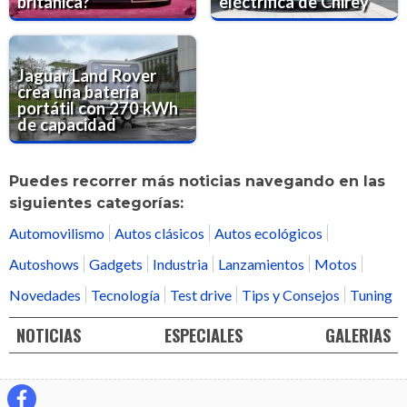
británica?
eléctrifica de Chirey
Jaguar Land Rover
crea una batería
portátil con 270 kWh
de capacidad
Puedes recorrer más noticias navegando en las
siguientes categorías:
Automovilismo
Autos clásicos
Autos ecológicos
Autoshows
Gadgets
Industria
Lanzamientos
Motos
Novedades
Tecnología
Test drive
Tips y Consejos
Tuning
NOTICIAS
ESPECIALES
GALERIAS