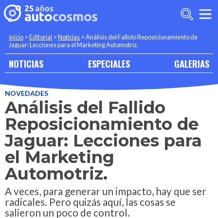
Inicio
>
Editorial
>
Noticias
>
Análisis del Fallido Reposicionamiento de
Jaguar: Lecciones para el Marketing Automotriz.
NOTICIAS
ESPECIALES
GALERIAS
NOVEDADES
Análisis del Fallido
Reposicionamiento de
Jaguar: Lecciones para
el Marketing
Automotriz.
A veces, para generar un impacto, hay que ser
radicales. Pero quizás aquí, las cosas se
salieron un poco de control.