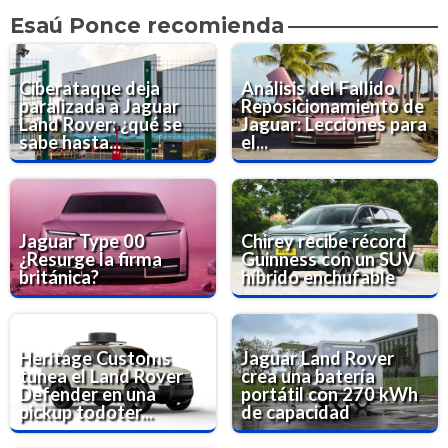
Esaú Ponce recomienda
Ciberataque deja
Análisis del Fallido
paralizada a Jaguar
Reposicionamiento de
Land Rover: ¿qué se
Jaguar: Lecciones para
sabe hasta...
el...
Jaguar Type 00
Chirey recibe récord
¿Resurge la firma
Guinness con un SUV
británica?
híbrido enchufable
Heritage Customs
Jaguar Land Rover
tunea el Land Rover
crea una batería
Defender en una
portátil con 270 kWh
pickup todoter...
de capacidad