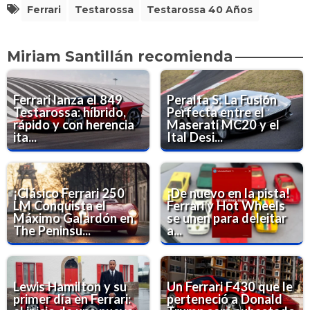
Ferrari
Testarossa
Testarossa 40 Años
Miriam Santillán recomienda
Ferrari lanza el 849
Peralta S: La Fusión
Testarossa: híbrido,
Perfecta entre el
rápido y con herencia
Maserati MC20 y el
ita...
Ital Desi...
¡Clásico Ferrari 250
¡De nuevo en la pista!
LM Conquista el
Ferrari y Hot Wheels
Máximo Galardón en
se unen para deleitar
The Peninsu...
a...
Lewis Hamilton y su
Un Ferrari F430 que le
primer día en Ferrari:
perteneció a Donald