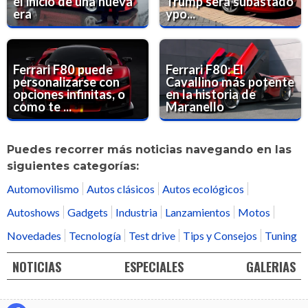
el inicio de una nueva
Trump será subastado
era
ypo...
Ferrari F80 puede
Ferrari F80: El
personalizarse con
Cavallino más potente
opciones infinitas, o
en la historia de
como te ...
Maranello
Puedes recorrer más noticias navegando en las
siguientes categorías:
Automovilismo
Autos clásicos
Autos ecológicos
Autoshows
Gadgets
Industria
Lanzamientos
Motos
Novedades
Tecnología
Test drive
Tips y Consejos
Tuning
NOTICIAS
ESPECIALES
GALERIAS