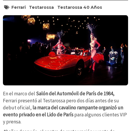
Ferrari
Testarossa
Testarossa 40 Años
En el marco del
Salón del Automóvil de París de 1984,
Ferrari presentó al Testarossa pero dos días antes de su
debut oficial,
la marca del cavalino rampante organizó un
evento privado en el Lido de París
para algunos clientes VIP
y prensa.