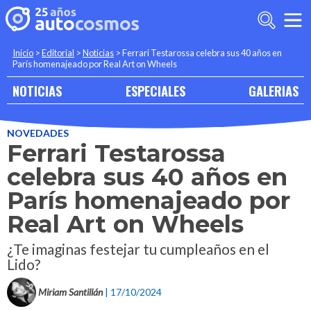
Inicio
>
Editorial
>
Noticias
>
Ferrari Testarossa celebra sus 40 años en
París homenajeado por Real Art on Wheels
NOTICIAS
ESPECIALES
GALERIAS
NOVEDADES
Ferrari Testarossa
celebra sus 40 años en
París homenajeado por
Real Art on Wheels
¿Te imaginas festejar tu cumpleaños en el
Lido?
Miriam Santillán
| 17/10/2024