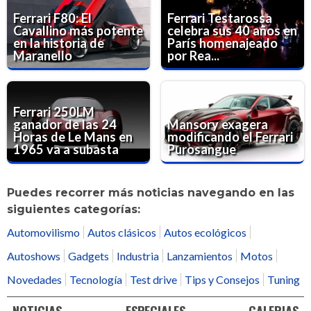
Ferrari F80: El
Ferrari Testarossa
Cavallino más potente
celebra sus 40 años en
en la historia de
París homenajeado
Maranello
por Rea...
Ferrari 250LM
ganador de las 24
Mansory exagera
Horas de Le Mans en
modificando el Ferrari
1965 va a subasta
Purosangue
Puedes recorrer más noticias navegando en las
siguientes categorías:
Automovilismo
Autos clásicos
Autos ecológicos
Autoshows
Gadgets
Industria
Lanzamientos
Motos
Novedades
Tecnología
Test drive
Tips y Consejos
Tuning
NOTICIAS
ESPECIALES
GALERIAS