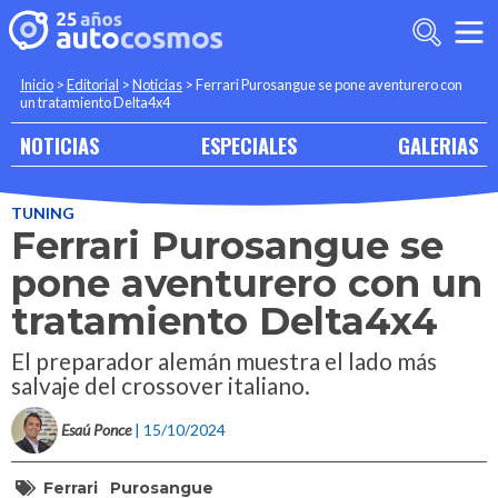
Inicio
>
Editorial
>
Noticias
>
Ferrari Purosangue se pone aventurero con
un tratamiento Delta4x4
NOTICIAS
ESPECIALES
GALERIAS
TUNING
Ferrari Purosangue se
pone aventurero con un
tratamiento Delta4x4
El preparador alemán muestra el lado más
salvaje del crossover italiano.
Esaú Ponce
| 15/10/2024
Ferrari
Purosangue