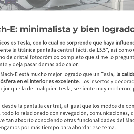
-E: minimalista y bien lograd
os es Tesla, con lo cual no sorprende que haya influenci
nte la titánica pantalla central táctil de 15.5”, así com
cho de cristal fotocrómico completo que si me lo pregun
ente y deja pasar demasiado calor.
g Mach-E está mucho mejor logrado que un Tesla,
la cali
ósfera en el interior es excelente
. Los insertos y decora
ejor que la de cualquier Tesla, se siente muy moderno,
a desde la pantalla central, al igual que los modos de 
 todo lo relacionado con navegación, comunicaciones, 
uve tan absorto conociendo otras funcionalidades del Mac
tengamos por más tiempo para abordar ese tema.