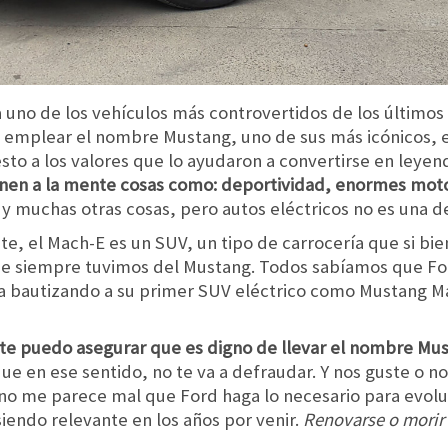
 uno de los vehículos más controvertidos de los último
ien emplear el nombre Mustang, uno de sus más icónicos,
to a los valores que lo ayudaron a convertirse en leyen
nen a la mente cosas como: deportividad, enormes motor
 y muchas otras cosas, pero autos eléctricos no es una de
ente, el Mach-E es un SUV, un tipo de carrocería que si b
e siempre tuvimos del Mustang. Todos sabíamos que Ford 
iera bautizando a su primer SUV eléctrico como Mustang 
te puedo asegurar que es digno de llevar el nombre Mus
que en ese sentido, no te va a defraudar. Y nos guste o no
ue no me parece mal que Ford haga lo necesario para evo
iendo relevante en los años por venir.
Renovarse o morir