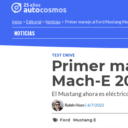
Inicio
>
Editorial
>
Noticias
>
Primer manejo al Ford Mustang M
NOTICIAS
TEST DRIVE
Primer m
Mach-E 2
El Mustang ahora es eléctrico
Rubén Hoyo
| 6/7/2022
Ford
Mustang E