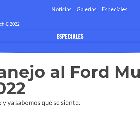
Noticias
Galerias
Especiales
ach-E 2022
ESPECIALES
anejo al Ford M
022
 y ya sabemos qué se siente.