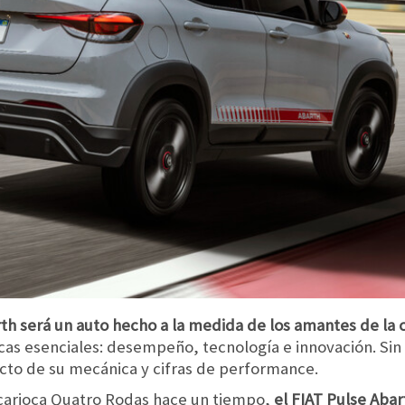
rth será un auto hecho a la medida de los amantes de la
icas esenciales: desempeño, tecnología e innovación. Si
cto de su mecánica y cifras de performance.
 carioca Quatro Rodas hace un tiempo,
el FIAT Pulse Aba