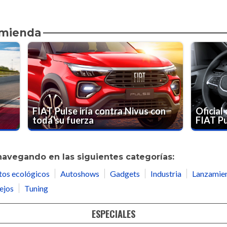
omienda
FIAT Pulse iría contra Nivus con
Oficial 
toda su fuerza
FIAT P
navegando en las siguientes categorías:
tos ecológicos
Autoshows
Gadgets
Industria
Lanzamie
ejos
Tuning
ESPECIALES