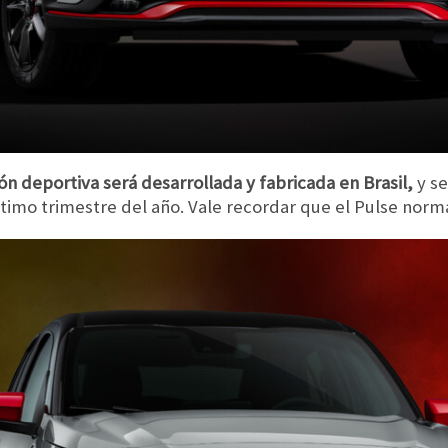
sión deportiva será desarrollada y fabricada en Brasil,
y se
ltimo trimestre del año. Vale recordar que el Pulse norma