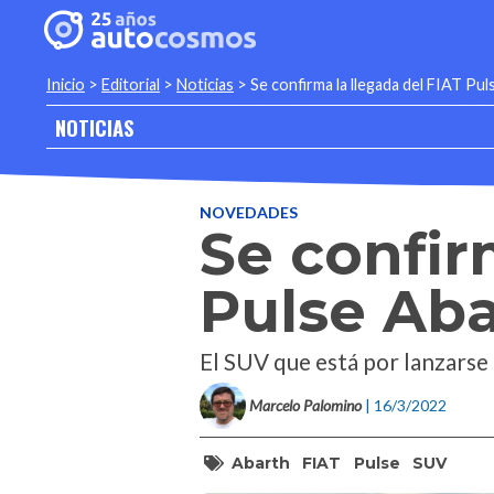
Inicio
>
Editorial
>
Noticias
>
Se confirma la llegada del FIAT Pu
NOTICIAS
NOVEDADES
Se confir
Pulse Ab
El SUV que está por lanzarse
Marcelo Palomino
| 16/3/2022
Abarth
FIAT
Pulse
SUV