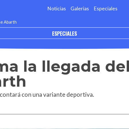
Noticias
Galerias
Especiales
lse Abarth
ESPECIALES
ma la llegada de
arth
 contará con una variante deportiva.