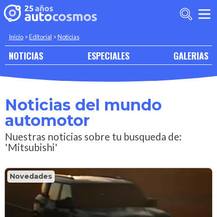
Inicio
>
Editorial
>
Noticias
NOTICIAS
ESPECIALES
GALERIAS
Noticias del mundo
automotor
Nuestras noticias sobre tu busqueda de:
'Mitsubishi'
Novedades