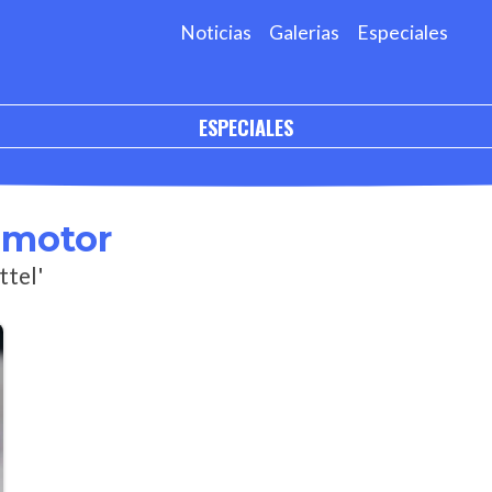
Noticias
Galerias
Especiales
ESPECIALES
omotor
ttel'