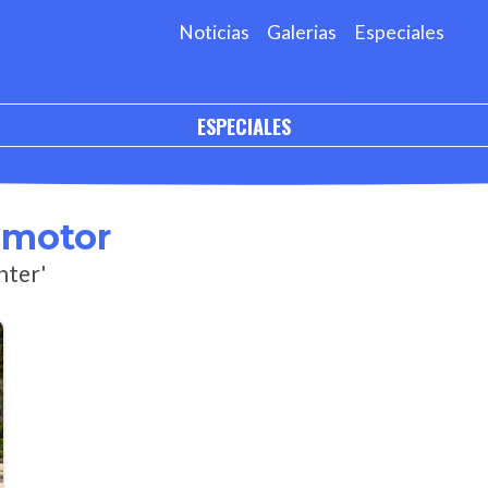
Noticias
Galerias
Especiales
ESPECIALES
omotor
nter'