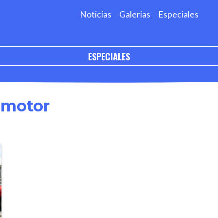
Noticias
Galerias
Especiales
ESPECIALES
omotor
'