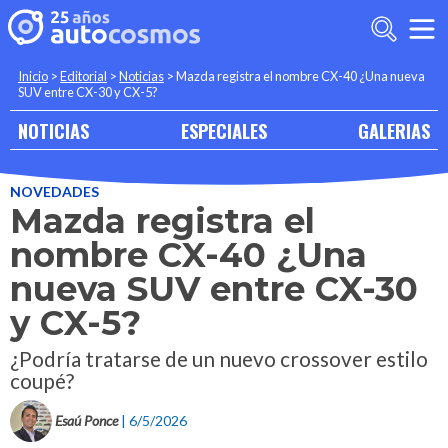
Inicio
>
Editorial
>
Noticias
>
Mazda registra el nombre CX-40 ¿Una nueva
SUV entre CX-30 y CX-5?
NOTICIAS
ESPECIALES
GALERIAS
NOVEDADES
Mazda registra el
nombre CX-40 ¿Una
nueva SUV entre CX-30
y CX-5?
¿Podría tratarse de un nuevo crossover estilo
coupé?
Esaú Ponce
| 6/5/2026