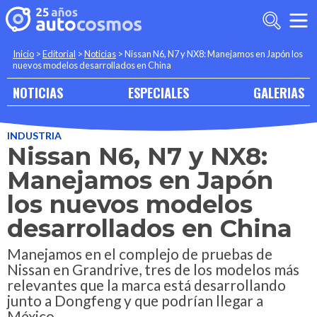
Inicio
>
Editorial
>
Noticias
>
Nissan N6, N7 y NX8: Manejamos en Japón los
nuevos modelos desarrollados en China
NOTICIAS
ESPECIALES
GALERIAS
INDUSTRIA
Nissan N6, N7 y NX8:
Manejamos en Japón
los nuevos modelos
desarrollados en China
Manejamos en el complejo de pruebas de
Nissan en Grandrive, tres de los modelos más
relevantes que la marca está desarrollando
junto a Dongfeng y que podrían llegar a
México.