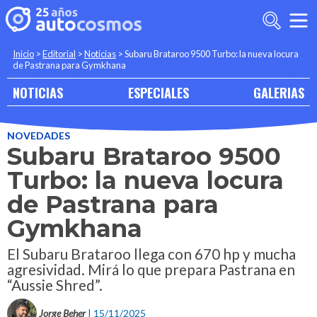
Inicio
>
Editorial
>
Noticias
>
Subaru Brataroo 9500 Turbo: la nueva locura
de Pastrana para Gymkhana
NOTICIAS
ESPECIALES
GALERIAS
NOVEDADES
Subaru Brataroo 9500
Turbo: la nueva locura
de Pastrana para
Gymkhana
El Subaru Brataroo llega con 670 hp y mucha
agresividad. Mirá lo que prepara Pastrana en
“Aussie Shred”.
Jorge Beher
| 15/11/2025