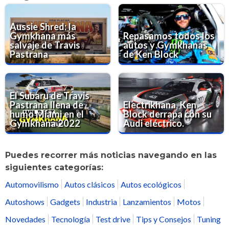
Aussie Shred: la
Gymkhana más
Repasamos todos los
salvaje de Travis
autos y Gymkhanas
Pastrana
de Ken Block
El Subaru de Travis
Pastrana llena de
Electrikhana, Ken
humo Miami en el
Block derrapa con su
Gymkhana 2022
Audi eléctrico.
Puedes recorrer más noticias navegando en las
siguientes categorías:
Automovilismo
Autos clásicos
Autos ecológicos
Autoshows
Gadgets
Industria
Lanzamientos
Motos
Novedades
Tecnología
Test drive
Tips y Consejos
Tuning