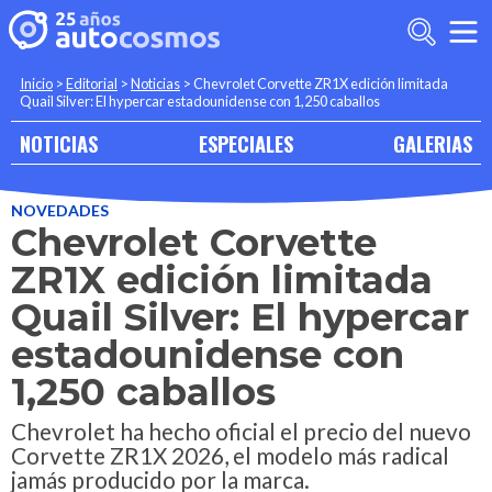
Inicio
>
Editorial
>
Noticias
>
Chevrolet Corvette ZR1X edición limitada
Quail Silver: El hypercar estadounidense con 1,250 caballos
NOTICIAS
ESPECIALES
GALERIAS
NOVEDADES
Chevrolet Corvette
ZR1X edición limitada
Quail Silver: El hypercar
estadounidense con
1,250 caballos
Chevrolet ha hecho oficial el precio del nuevo
Corvette ZR1X 2026, el modelo más radical
jamás producido por la marca.