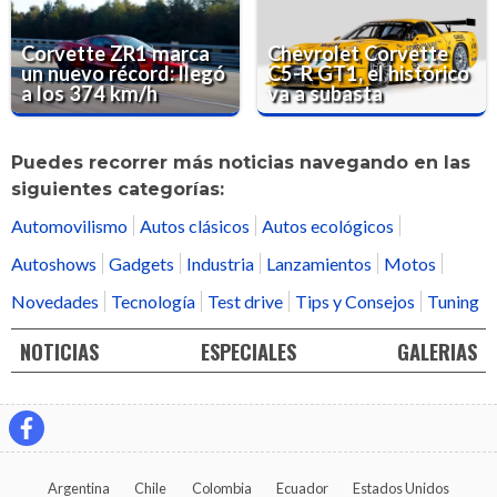
Corvette ZR1 marca
Chevrolet Corvette
un nuevo récord: llegó
C5-R GT1, el histórico
a los 374 km/h
va a subasta
Puedes recorrer más noticias navegando en las
siguientes categorías:
Automovilismo
Autos clásicos
Autos ecológicos
Autoshows
Gadgets
Industria
Lanzamientos
Motos
Novedades
Tecnología
Test drive
Tips y Consejos
Tuning
NOTICIAS
ESPECIALES
GALERIAS
Argentina
Chile
Colombia
Ecuador
Estados Unidos