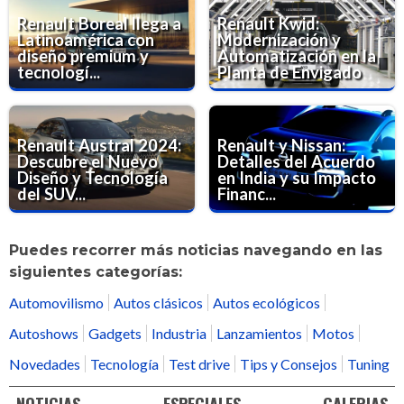
Renault Boreal llega a
Renault Kwid:
Latinoamérica con
Modernización y
diseño premium y
Automatización en la
tecnologí...
Planta de Envigado
Renault Austral 2024:
Renault y Nissan:
Descubre el Nuevo
Detalles del Acuerdo
Diseño y Tecnología
en India y su Impacto
del SUV...
Financ...
Puedes recorrer más noticias navegando en las
siguientes categorías:
Automovilismo
Autos clásicos
Autos ecológicos
Autoshows
Gadgets
Industria
Lanzamientos
Motos
Novedades
Tecnología
Test drive
Tips y Consejos
Tuning
NOTICIAS
ESPECIALES
GALERIAS