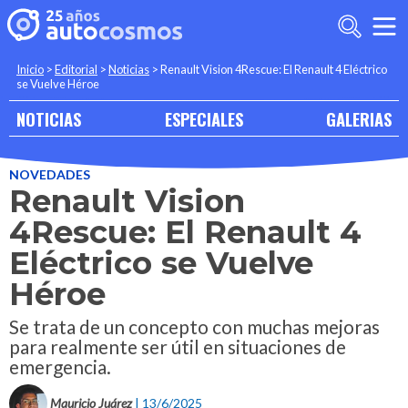
Inicio
>
Editorial
>
Noticias
>
Renault Vision 4Rescue: El Renault 4 Eléctrico
se Vuelve Héroe
NOTICIAS
ESPECIALES
GALERIAS
NOVEDADES
Renault Vision
4Rescue: El Renault 4
Eléctrico se Vuelve
Héroe
Se trata de un concepto con muchas mejoras
para realmente ser útil en situaciones de
emergencia.
Mauricio Juárez
| 13/6/2025