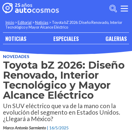
Inicio
>
Editorial
>
Noticias
>
Toyota bZ 2026: Diseño Renovado, Interior
Tecnológico y Mayor Alcance Eléctrico
NOTICIAS
ESPECIALES
GALERIAS
NOVEDADES
Toyota bZ 2026: Diseño
Renovado, Interior
Tecnológico y Mayor
Alcance Eléctrico
Un SUV eléctrico que va de la mano con la
evolución del segmento en Estados Unidos.
¿Llegará a México?
Marco Antonio Sarmiento
| 16/5/2025