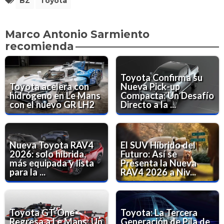
BZ
Toyota
Marco Antonio Sarmiento
recomienda
Toyota Confirma su
Toyota acelera con
Nueva Pick-up
hidrógeno en Le Mans
Compacta: Un Desafío
con el nuevo GR LH2
Directo a la ...
Nueva Toyota RAV4
El SUV Híbrido del
2026: solo híbrida,
Futuro: Así se
más equipada y lista
Presenta la Nueva
para la ...
RAV4 2026 a Niv...
Toyota GT-One
Toyota: La Tercera
Regresa a Le Mans: Un
Generación de Pila de