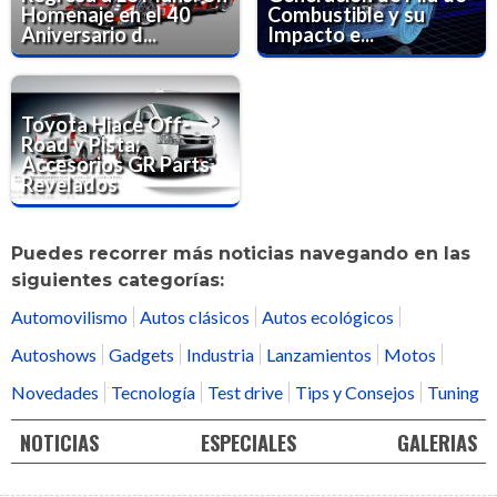
Homenaje en el 40
Combustible y su
Aniversario d...
Impacto e...
Toyota Hiace Off-
Road y Pista:
Accesorios GR Parts
Revelados
Puedes recorrer más noticias navegando en las
siguientes categorías:
Automovilismo
Autos clásicos
Autos ecológicos
Autoshows
Gadgets
Industria
Lanzamientos
Motos
Novedades
Tecnología
Test drive
Tips y Consejos
Tuning
NOTICIAS
ESPECIALES
GALERIAS