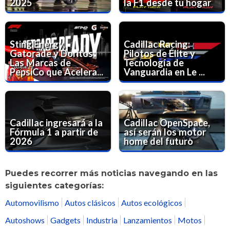
2025
la F1 desde tu hogar
Sting Energy,
Cadillac Racing:
Gatorade y Doritos:
Pilotos de Élite y
Las Marcas de
Tecnología de
PepsiCo que Acelera...
Vanguardia en Le ...
Cadillac ingresará a la
Cadillac OpenSpace,
Fórmula 1 a partir de
así serán los motor
2026
home del futuro
Puedes recorrer más noticias navegando en las
siguientes categorías:
Automovilismo
Autos clásicos
Autos ecológicos
Autoshows
Gadgets
Industria
Lanzamientos
Motos