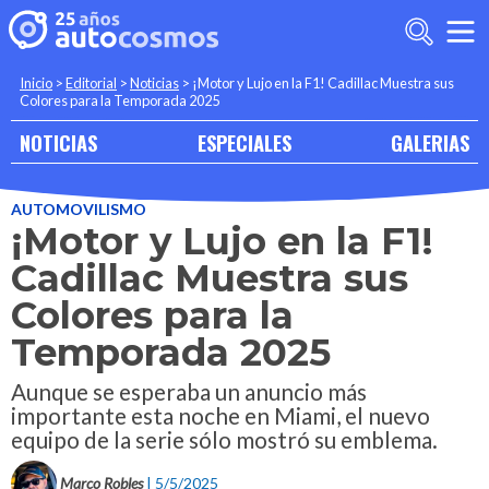
Inicio
>
Editorial
>
Noticias
>
¡Motor y Lujo en la F1! Cadillac Muestra sus
Colores para la Temporada 2025
NOTICIAS
ESPECIALES
GALERIAS
AUTOMOVILISMO
¡Motor y Lujo en la F1!
Cadillac Muestra sus
Colores para la
Temporada 2025
Aunque se esperaba un anuncio más
importante esta noche en Miami, el nuevo
equipo de la serie sólo mostró su emblema.
Marco Robles
| 5/5/2025