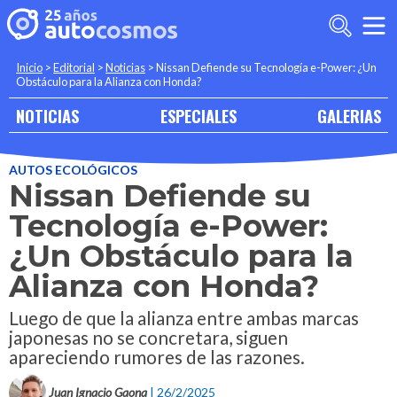
Inicio
>
Editorial
>
Noticias
>
Nissan Defiende su Tecnología e-Power: ¿Un
Obstáculo para la Alianza con Honda?
NOTICIAS
ESPECIALES
GALERIAS
AUTOS ECOLÓGICOS
Nissan Defiende su
Tecnología e-Power:
¿Un Obstáculo para la
Alianza con Honda?
Luego de que la alianza entre ambas marcas
japonesas no se concretara, siguen
apareciendo rumores de las razones.
Juan Ignacio Gaona
| 26/2/2025