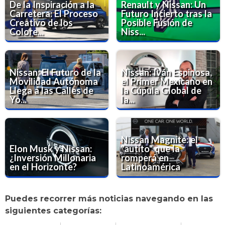
De la Inspiración a la
Renault y Nissan: Un
Carretera: El Proceso
Futuro Incierto tras la
Creativo de los
Posible Fusión de
Colore...
Niss...
Nissan: El Futuro de la
Nissan: Iván Espinosa,
Movilidad Autónoma
el Primer Mexicano en
Llega a las Calles de
la Cúpula Global de
Yo...
la...
Nissan Magnite: el
Elon Musk y Nissan:
"autito" que la
¿Inversión Millonaria
romperá en
en el Horizonte?
Latinoamérica
Puedes recorrer más noticias navegando en las
siguientes categorías: