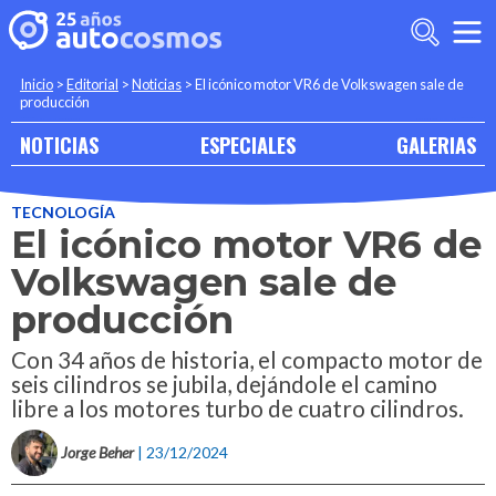
Inicio
>
Editorial
>
Noticias
>
El icónico motor VR6 de Volkswagen sale de
producción
NOTICIAS
ESPECIALES
GALERIAS
TECNOLOGÍA
El icónico motor VR6 de
Volkswagen sale de
producción
Con 34 años de historia, el compacto motor de
seis cilindros se jubila, dejándole el camino
libre a los motores turbo de cuatro cilindros.
Jorge Beher
| 23/12/2024