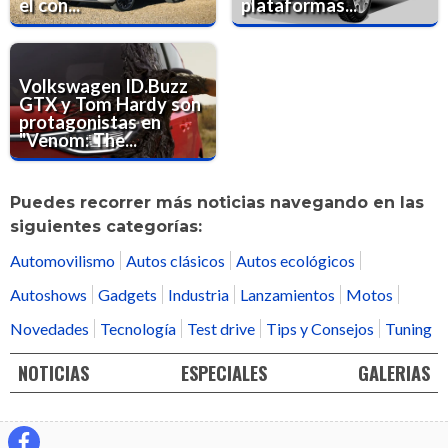
el con...
plataformas...
Volkswagen ID.Buzz
GTX y Tom Hardy son
protagonistas en
"Venom: The...
Puedes recorrer más noticias navegando en las
siguientes categorías:
Automovilismo
Autos clásicos
Autos ecológicos
Autoshows
Gadgets
Industria
Lanzamientos
Motos
Novedades
Tecnología
Test drive
Tips y Consejos
Tuning
NOTICIAS
ESPECIALES
GALERIAS