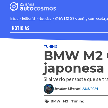
Inicio
>
Editorial
>
Noticias
>
BMW M2 G87, tuning con receta j
NOTICIAS
TUNING
BMW M2 G
japonesa
Si al verlo pensaste que se tr
Jonathan Miranda
| 23/8/2024
BMW
M2
Tuning