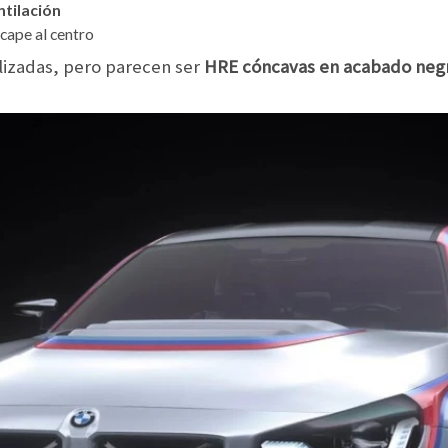
tilación
scape al centro
ilizadas, pero parecen ser
HRE cóncavas en acabado negr