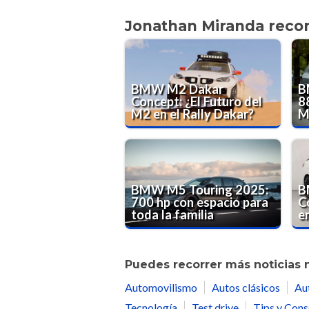
Jonathan Miranda rec
BMW M2 Dakar
B
Concept: ¿El Futuro del
8
M2 en el Rally Dakar?
M
BMW M5 Touring 2025:
B
700 hp con espacio para
C
toda la familia
e
Puedes recorrer más noticias 
Automovilismo
Autos clásicos
Au
Tecnología
Test drive
Tips y Cons