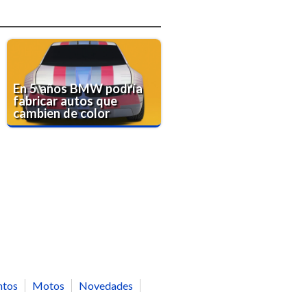
En 5 años BMW podría
fabricar autos que
cambien de color
ntos
Motos
Novedades