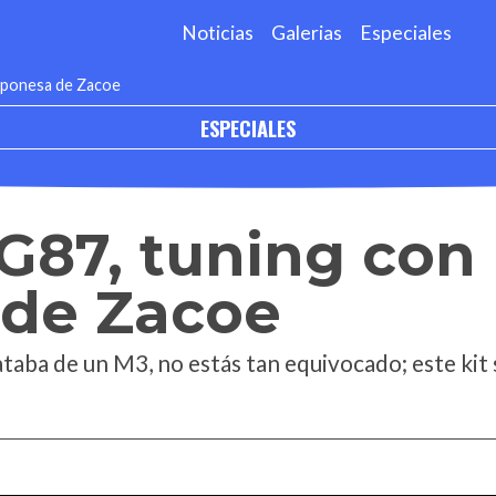
Noticias
Galerias
Especiales
aponesa de Zacoe
ESPECIALES
87, tuning con 
 de Zacoe
ataba de un M3, no estás tan equivocado; este kit s