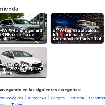
omienda
MW XM ahora genera
BMW regresa al Salón
88 HP, cortesía de
Internacional del
anhart
Automóvil de París 2024
MW Serie 2 Gran
oupé 2025 se deja ver
n china
navegando en las siguientes categorías:
tos ecológicos
Autoshows
Gadgets
Industria
Lanzamie
ejos
Tuning