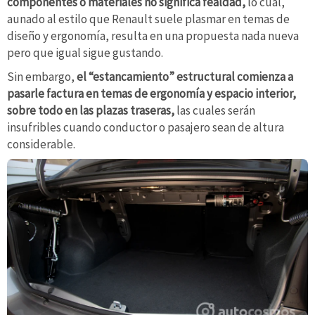
componentes o materiales no significa fealdad,
lo cual,
aunado al estilo que Renault suele plasmar en temas de
diseño y ergonomía, resulta en una propuesta nada nueva
pero que igual sigue gustando.
Sin embargo,
el “estancamiento” estructural comienza a
pasarle factura en temas de ergonomía y espacio interior,
sobre todo en las plazas traseras,
las cuales serán
insufribles cuando conductor o pasajero sean de altura
considerable.