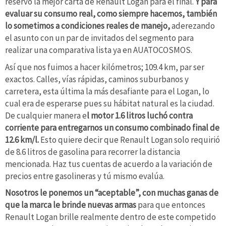
reservó la mejor carta de Renault Logan para el final.
Y para
evaluar su consumo real, como siempre hacemos, también
lo sometimos a condiciones reales de manejo,
aderezando
el asunto con un par de invitados del segmento para
realizar una comparativa lista ya en AUATOCOSMOS.
Así que nos fuimos a hacer kilómetros; 109.4 km, par ser
exactos. Calles, vías rápidas, caminos suburbanos y
carretera, esta última la más desafiante para el Logan, lo
cual era de esperarse pues su hábitat natural es la ciudad.
De cualquier manera e
l motor 1.6 litros luchó contra
corriente para entregarnos un consumo combinado final de
12.6 km/l.
Esto quiere decir que Renault Logan solo requirió
de 8.6 litros de gasolina para recorrer la distancia
mencionada. Haz tus cuentas de acuerdo a la variación de
precios entre gasolineras y tú mismo evalúa.
Nosotros le ponemos un “aceptable”, con muchas ganas de
que la marca le brinde nuevas armas
para que entonces
Renault Logan brille realmente dentro de este competido