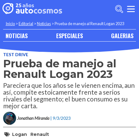
Inicio
>
Editorial
>
Noticias
>
Prueba de manejo al Renault Logan 2023
NOTICIAS
ESPECIALES
GALERIAS
TEST DRIVE
Prueba de manejo al
Renault Logan 2023
Pareciera que los años se le vienen encima, aun
así, compite estoicamente frente a serios
rivales del segmento; el buen consumo es su
mejor carta.
Jonathan Miranda
| 9/3/2023
Logan
Renault