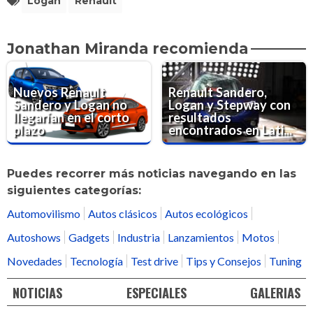
Logan
Renault
Jonathan Miranda recomienda
Nuevos Renault
Renault Sandero,
Sandero y Logan no
Logan y Stepway con
llegarían en el corto
resultados
plazo
encontrados en Lati...
Puedes recorrer más noticias navegando en las
siguientes categorías:
Automovilismo
Autos clásicos
Autos ecológicos
Autoshows
Gadgets
Industria
Lanzamientos
Motos
Novedades
Tecnología
Test drive
Tips y Consejos
Tuning
NOTICIAS
ESPECIALES
GALERIAS