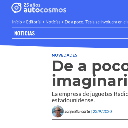
Inicio
>
Editorial
>
Noticias
>
De a poco, Tesla se involucra en el
NOTICIAS
NOVEDADES
De a poco
imaginari
La empresa de juguetes Radio
estadounidense.
Jorge Blancarte
| 23/9/2020