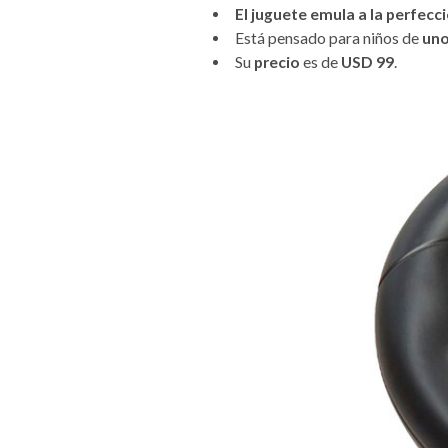
El juguete emula a la perfecci
Está pensado para niños de
uno
Su
precio
es de
USD 99
.