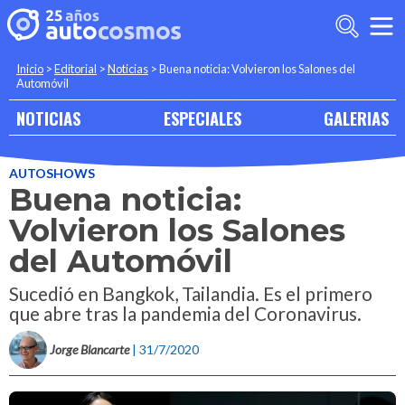
Inicio
>
Editorial
>
Noticias
>
Buena noticia: Volvieron los Salones del
Automóvil
NOTICIAS
ESPECIALES
GALERIAS
AUTOSHOWS
Buena noticia:
Volvieron los Salones
del Automóvil
Sucedió en Bangkok, Tailandia. Es el primero
que abre tras la pandemia del Coronavirus.
Jorge Blancarte
| 31/7/2020