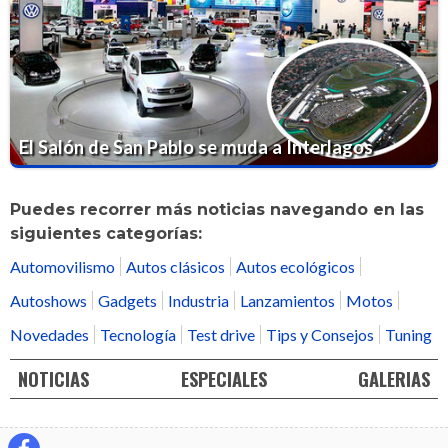
El Salón de San Pablo se muda a Interlagos
Puedes recorrer más noticias navegando en las
siguientes categorías:
Automovilismo
Autos clásicos
Autos ecológicos
Autoshows
Gadgets
Industria
Lanzamientos
Motos
Novedades
Tecnología
Test drive
Tips y Consejos
Tuning
NOTICIAS
ESPECIALES
GALERIAS