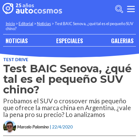
Inicio
>
Editorial
>
Noticias
>
Test BAIC Senova, ¿qué tal es el pequeño SUV
chino?
NOTICIAS
ESPECIALES
GALERIAS
TEST DRIVE
Test BAIC Senova, ¿qué
tal es el pequeño SUV
chino?
Probamos el SUV o crossover más pequeño
que ofrece la marca china en Argentina, ¿vale
la pena pro su precio? Lo analizamos
Marcelo Palomino
| 22/4/2020