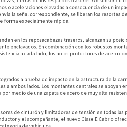
bezas, detrás de los respaldos traseros. Un sensor de 
os o aceleraciones elevadas a consecuencia de un imp
 envía la señal correspondiente, se liberan los resortes
 de forma especialmente rápida.
enden en los reposacabezas traseros, alcanzan su posici
te enclavados. En combinación con los robustos monta
sistencia a cada lado, los arcos protectores de acero co
egrados a prueba de impacto en la estructura de la carro
les a ambos lados. Los montantes centrales se apoyan en 
s por medio de una zapata de acero de muy alta resisten
nsores de cinturón y limitadores de tensión en todas las 
nductor y el acompañante, el nuevo Clase E Cabrio ofre
ategoría de vehículos.