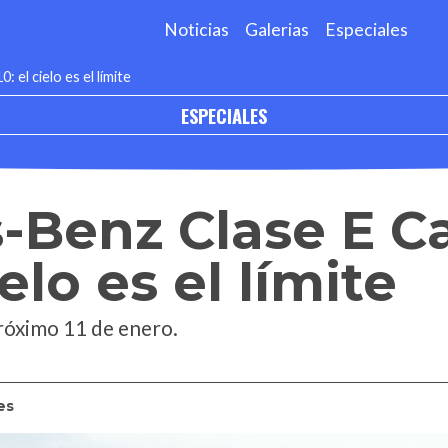
Noticias
Galerias
Especiales
el cielo es el límite
ESPECIALES
-Benz Clase E C
ielo es el límite
próximo 11 de enero.
es