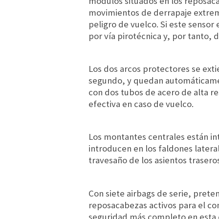
módulos situados en los reposaca
movimientos de derrapaje extrem
peligro de vuelco. Si este sensor
por vía pirotécnica y, por tanto,
Los dos arcos protectores se exti
segundo, y quedan automáticamen
con dos tubos de acero de alta re
efectiva en caso de vuelco.
Los montantes centrales están int
introducen en los faldones latera
travesaño de los asientos trasero
Con siete airbags de serie, prete
reposacabezas activos para el co
seguridad más completo en esta c