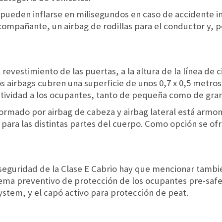
 pueden inflarse en milisegundos en caso de accidente in
acompañante, un airbag de rodillas para el conductor y, 
 revestimiento de las puertas, a la altura de la línea de c
s airbags cubren una superficie de unos 0,7 x 0,5 metro
ctividad a los ocupantes, tanto de pequeña como de gran
formado por airbag de cabeza y airbag lateral está armo
 para las distintas partes del cuerpo. Como opción se o
 seguridad de la Clase E Cabrio hay que mencionar tambié
stema preventivo de protección de los ocupantes pre-saf
ystem, y el capó activo para protección de peat.