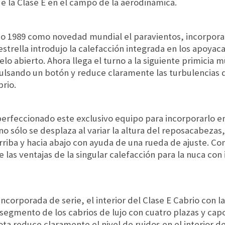
a de la Clase E en el campo de la aerodinámica.
o 1989 como novedad mundial el paravientos, incorpora
 estrella introdujo la calefacción integrada en los apoya
elo abierto. Ahora llega el turno a la siguiente primicia 
ulsando un botón y reduce claramente las turbulencias de
rio.
rfeccionado este exclusivo equipo para incorporarlo en 
no sólo se desplaza al variar la altura del reposacabeza
riba y hacia abajo con ayuda de una rueda de ajuste. Con 
las ventajas de la singular calefacción para la nuca co
incorporada de serie, el interior del Clase E Cabrio con l
 segmento de los cabrios de lujo con cuatro plazas y capo
pota reduce claramente el nivel de ruidos en el interior 