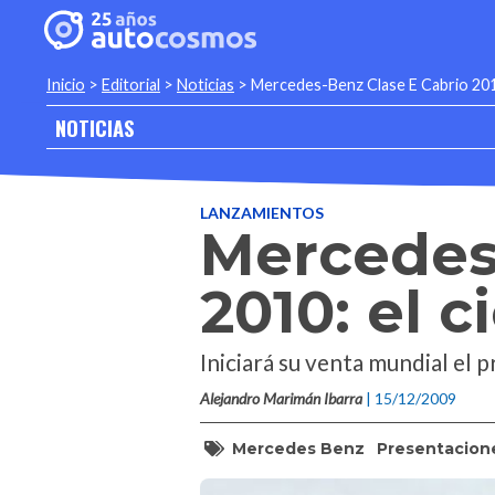
Inicio
>
Editorial
>
Noticias
>
Mercedes-Benz Clase E Cabrio 2010: 
NOTICIAS
LANZAMIENTOS
Mercedes
2010: el c
Iniciará su venta mundial el 
Alejandro Marimán Ibarra
| 15/12/2009
Mercedes Benz
Presentacion