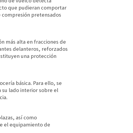
cono de vuelco detecta
acto que pudieran comportar
 de compresión pretensados
ón más alta en fracciones de
ntes delanteros, reforzados
nstituyen una protección
cería básica. Para ello, se
su lado interior sobre el
cia.
plazas, así como
ce el equipamiento de