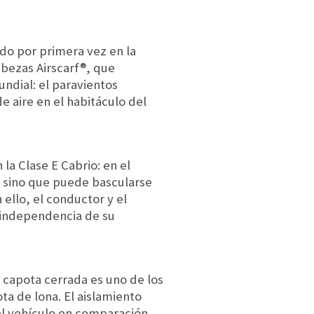
do por primera vez en la
cabezas Airscarf®, que
mundial: el paravientos
 aire en el habitáculo del
la Clase E Cabrio: en el
s, sino que puede bascularse
ello, el conductor y el
n independencia de su
a capota cerrada es uno de los
ta de lona. El aislamiento
del vehículo en comparación